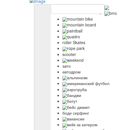
bmx
mountain bike
mountain board
paintball
quadro
roller Skates
rope park
scooter
weekend
авто
автодром
альпинизм
американский футбол
аэротруба
банджи
батут
бейс джамп
боди серфинг
вакансии
вейк за катером