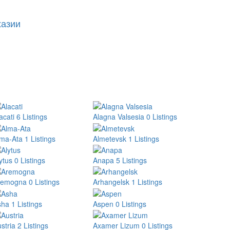
хазии
acati
6 Listings
Alagna Valsesia
0 Listings
lma-Ata
1 Listings
Almetevsk
1 Listings
ytus
0 Listings
Anapa
5 Listings
remogna
0 Listings
Arhangelsk
1 Listings
sha
1 Listings
Aspen
0 Listings
stria
2 Listings
Axamer Lizum
0 Listings