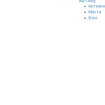
Add Listing
Активн
Места
Блог