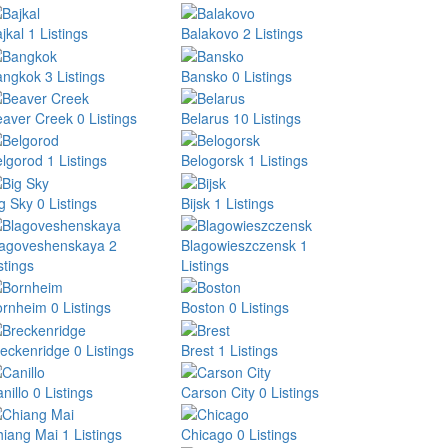
jkal
1 Listings
Balakovo
2 Listings
angkok
3 Listings
Bansko
0 Listings
eaver Creek
0 Listings
Belarus
10 Listings
elgorod
1 Listings
Belogorsk
1 Listings
g Sky
0 Listings
Bijsk
1 Listings
lagoveshenskaya
2
Blagowieszczensk
1
stings
Listings
ornheim
0 Listings
Boston
0 Listings
eckenridge
0 Listings
Brest
1 Listings
nillo
0 Listings
Carson City
0 Listings
hiang Mai
1 Listings
Chicago
0 Listings