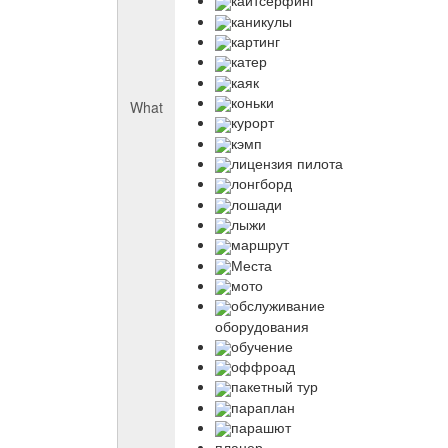
кайтсерфинг
каникулы
картинг
катер
каяк
коньки
What
курорт
кэмп
лицензия пилота
лонгборд
лошади
лыжи
маршрут
Места
мото
обслуживание
оборудования
обучение
оффроад
пакетный тур
параплан
парашют
планер