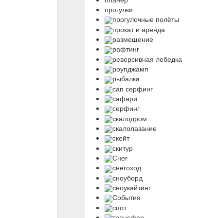
прогулки
прогулочные полёты
прокат и аренда
размещение
рафтинг
реверсивная лебедка
роупджамп
рыбалка
сап серфинг
сафари
серфинг
скалодром
скалолазание
скейт
скитур
Снег
снегоход
сноуборд
сноукайтинг
События
спот
трансфер