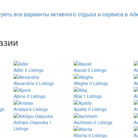
реть все варианты активного отдыха и сервиса в Аб
азии
Adler
0 Listings
Alacati
0 Listings
Al
Alexandria
0 Listings
Alleghe
0 Listings
A
Alpine
0 Listings
Altaj
1 Listings
Al
ngs
Antalya
6 Listings
Apatity
0 Listings
A
Arkhipo-Osipovka
1
Aschheim
0 Listings
A
Listings
Atlanta
0 Listings
Au