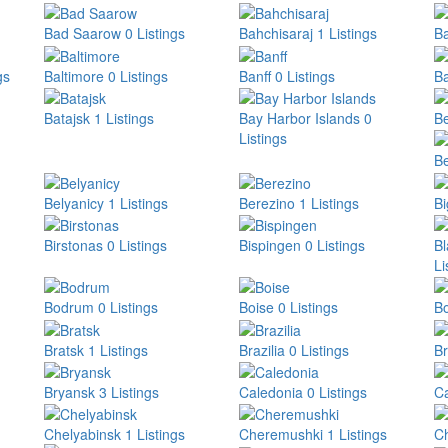
Bad Saarow
0 Listings
Bahchisaraj
1 Listings
Ba
gs
Baltimore
0 Listings
Banff
0 Listings
B
Batajsk
1 Listings
Bay Harbor Islands
0
B
Listings
B
Belyanicy
1 Listings
Berezino
1 Listings
Bi
Birstonas
0 Listings
Bispingen
0 Listings
B
Li
Bodrum
0 Listings
Boise
0 Listings
B
Bratsk
1 Listings
Brazilia
0 Listings
Br
Bryansk
3 Listings
Caledonia
0 Listings
Ca
Chelyabinsk
1 Listings
Cheremushki
1 Listings
C