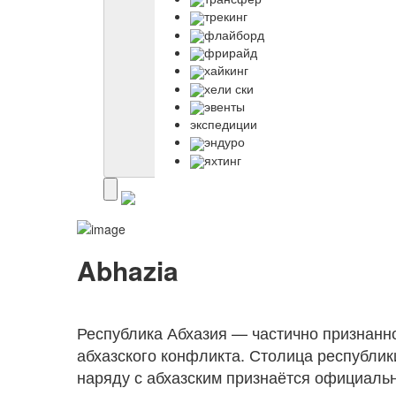
трекинг
флайборд
фрирайд
хайкинг
хели ски
эвенты
экспедиции
эндуро
яхтинг
Abhazia
Республика Абхазия — частично признанно
абхазского конфликта. Столица республик
наряду с абхазским признаётся официаль