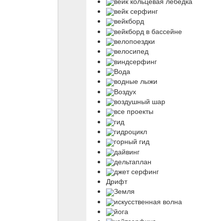
вейк кольцевая лебедка
вейк серфинг
вейкборд
вейкборд в бассейне
велопоездки
велосипед
виндсерфинг
Вода
водные лыжи
Воздух
воздушный шар
все проекты
гид
гидроцикл
горный гид
дайвинг
дельтаплан
джет серфинг
Дрифт
Земля
искусственная волна
йога