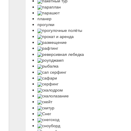
пакетный тур
параплан
парашют
планер
прогулки
прогулочные полёты
прокат и аренда
размещение
рафтинг
реверсивная лебедка
роупджамп
рыбалка
сап серфинг
сафари
серфинг
скалодром
скалолазание
скейт
скитур
Снег
снегоход
сноуборд