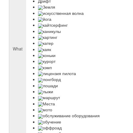
Дрифт
Земля
искусственная волна
йога
кайтсерфинг
каникулы
картинг
катер
What
каяк
коньки
курорт
кэмп
лицензия пилота
лонгборд
лошади
лыжи
маршрут
Места
мото
обслуживание оборудования
обучение
оффроад