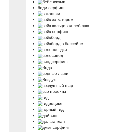
бейс джамп
боди серфинг
вакансии
вейк за катером
вейк кольцевая лебедка
вейк серфинг
вейкборд
вейкборд в бассейне
велопоездки
велосипед
виндсерфинг
Вода
водные лыжи
Воздух
воздушный шар
все проекты
гид
гидроцикл
горный гид
дайвинг
дельтаплан
джет серфинг