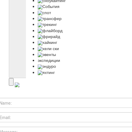
сноукайтинг
События
спот
трансфер
трекинг
флайборд
фрирайд
хайкинг
хели ски
эвенты
экспедиции
эндуро
яхтинг