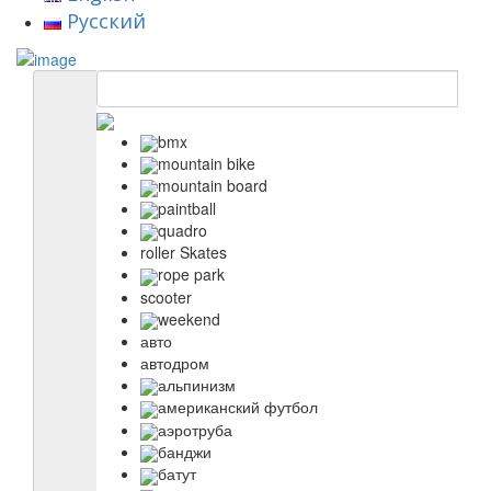
Русский
bmx
mountain bike
mountain board
paintball
quadro
roller Skates
rope park
scooter
weekend
авто
автодром
альпинизм
американский футбол
аэротруба
банджи
батут