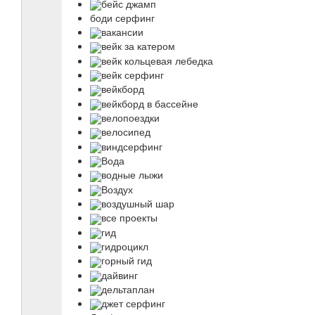
бейс джамп
боди серфинг
вакансии
вейк за катером
вейк кольцевая лебедка
вейк серфинг
вейкборд
вейкборд в бассейне
велопоездки
велосипед
виндсерфинг
Вода
водные лыжи
Воздух
воздушный шар
все проекты
гид
гидроцикл
горный гид
дайвинг
дельтаплан
джет серфинг