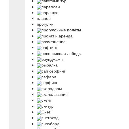
пакетный тур
параплан
парашют
планер
прогулки
прогулочные полёты
прокат и аренда
размещение
рафтинг
реверсивная лебедка
роупджамп
рыбалка
сап серфинг
сафари
серфинг
скалодром
скалолазание
скейт
скитур
Снег
снегоход
сноуборд