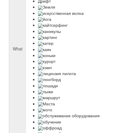
Дрифт
Земля
искусственная волна
йога
кайтсерфинг
каникулы
картинг
катер
What
каяк
коньки
курорт
кэмп
лицензия пилота
лонгборд
лошади
лыжи
маршрут
Места
мото
обслуживание оборудования
обучение
оффроад