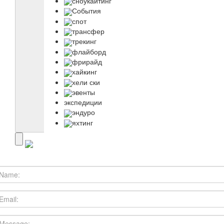
сноукайтинг
События
спот
трансфер
трекинг
флайборд
фрирайд
хайкинг
хели ски
эвенты
экспедиции
эндуро
яхтинг