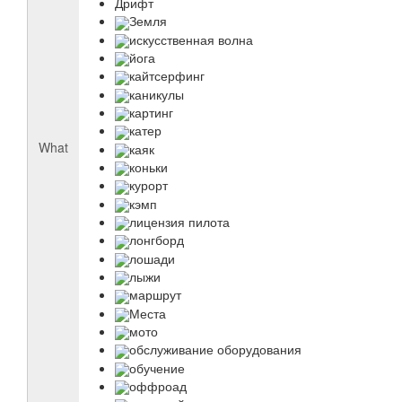
Дрифт
Земля
искусственная волна
йога
кайтсерфинг
каникулы
картинг
катер
What
каяк
коньки
курорт
кэмп
лицензия пилота
лонгборд
лошади
лыжи
маршрут
Места
мото
обслуживание оборудования
обучение
оффроад