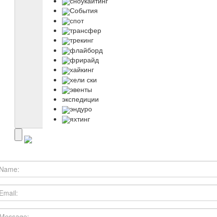
сноукайтинг
События
спот
трансфер
трекинг
флайборд
фрирайд
хайкинг
хели ски
эвенты
экспедиции
эндуро
яхтинг