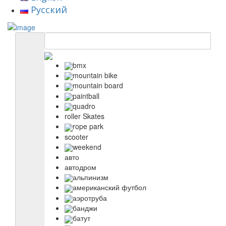
Русский
bmx
mountain bike
mountain board
paintball
quadro
roller Skates
rope park
scooter
weekend
авто
автодром
альпинизм
американский футбол
аэротруба
банджи
батут