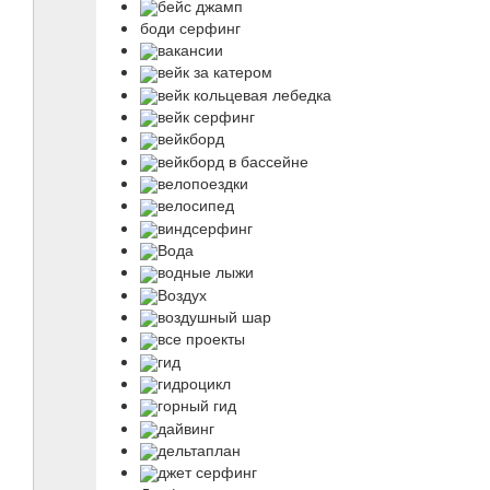
бейс джамп
боди серфинг
вакансии
вейк за катером
вейк кольцевая лебедка
вейк серфинг
вейкборд
вейкборд в бассейне
велопоездки
велосипед
виндсерфинг
Вода
водные лыжи
Воздух
воздушный шар
все проекты
гид
гидроцикл
горный гид
дайвинг
дельтаплан
джет серфинг