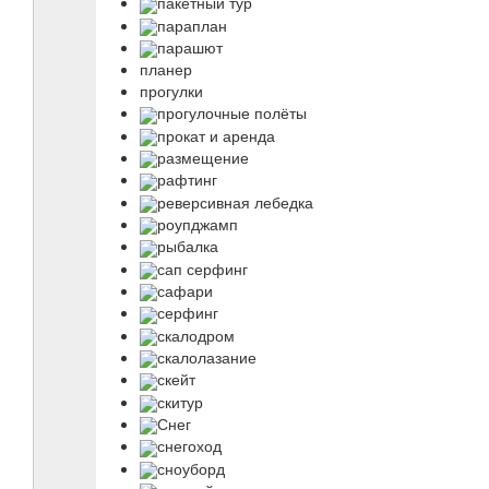
пакетный тур
параплан
парашют
планер
прогулки
прогулочные полёты
прокат и аренда
размещение
рафтинг
реверсивная лебедка
роупджамп
рыбалка
сап серфинг
сафари
серфинг
скалодром
скалолазание
скейт
скитур
Снег
снегоход
сноуборд