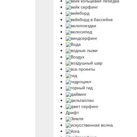
вейк кольцевая лебедка
вейк серфинг
вейкборд
вейкборд в бассейне
велопоездки
велосипед
виндсерфинг
Вода
водные лыжи
Воздух
воздушный шар
все проекты
гид
гидроцикл
горный гид
дайвинг
дельтаплан
джет серфинг
Дрифт
Земля
искусственная волна
йога