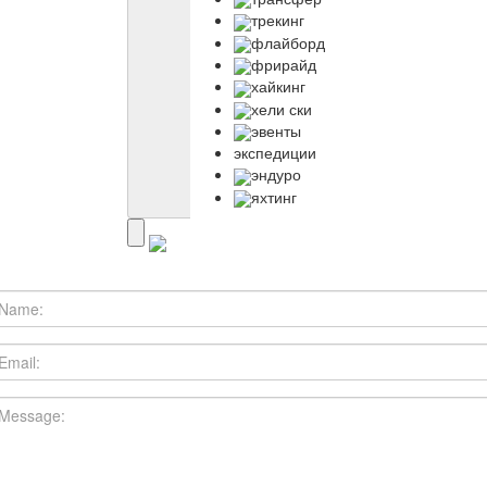
трекинг
флайборд
фрирайд
хайкинг
хели ски
эвенты
экспедиции
эндуро
яхтинг