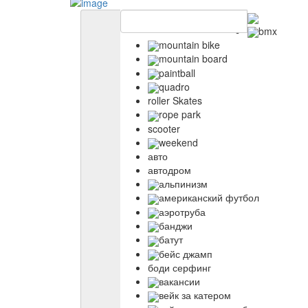
bmx
mountain bike
mountain board
paintball
quadro
roller Skates
rope park
scooter
weekend
авто
автодром
альпинизм
американский футбол
аэротруба
банджи
батут
бейс джамп
боди серфинг
вакансии
вейк за катером