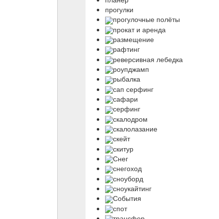
прогулки
прогулочные полёты
прокат и аренда
размещение
рафтинг
реверсивная лебедка
роупджамп
рыбалка
сап серфинг
сафари
серфинг
скалодром
скалолазание
скейт
скитур
Снег
снегоход
сноуборд
сноукайтинг
События
спот
трансфер