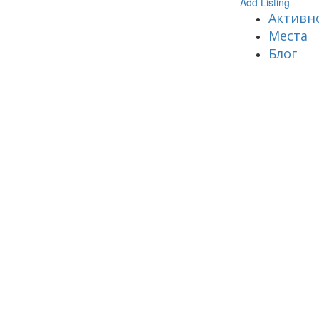
Add Listing
Активн
Места
Блог