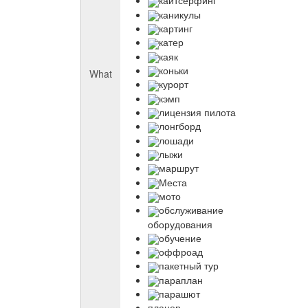
кайтсерфинг
каникулы
картинг
катер
каяк
коньки
What
курорт
кэмп
лицензия пилота
лонгборд
лошади
лыжи
маршрут
Места
мото
обслуживание
оборудования
обучение
оффроад
пакетный тур
параплан
парашют
планер