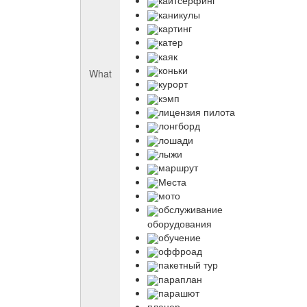
кайтсерфинг
каникулы
картинг
катер
каяк
коньки
What
курорт
кэмп
лицензия пилота
лонгборд
лошади
лыжи
маршрут
Места
мото
обслуживание
оборудования
обучение
оффроад
пакетный тур
параплан
парашют
планер