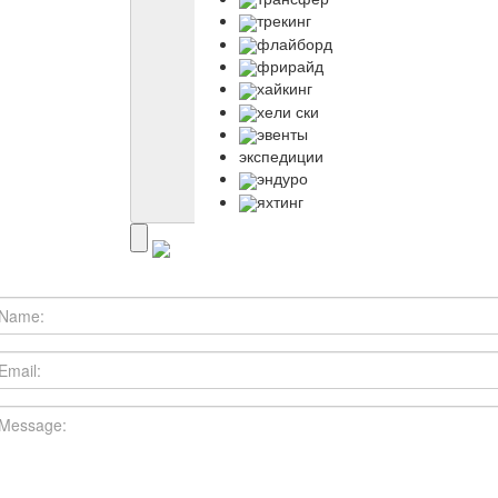
трекинг
флайборд
фрирайд
хайкинг
хели ски
эвенты
экспедиции
эндуро
яхтинг