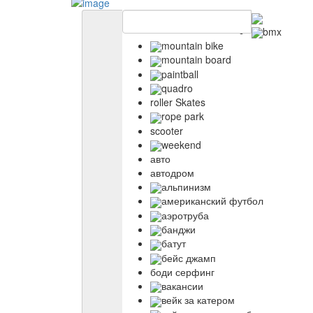
bmx
mountain bike
mountain board
paintball
quadro
roller Skates
rope park
scooter
weekend
авто
автодром
альпинизм
американский футбол
аэротруба
банджи
батут
бейс джамп
боди серфинг
вакансии
вейк за катером