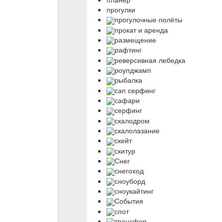
прогулки
прогулочные полёты
прокат и аренда
размещение
рафтинг
реверсивная лебедка
роупджамп
рыбалка
сап серфинг
сафари
серфинг
скалодром
скалолазание
скейт
скитур
Снег
снегоход
сноуборд
сноукайтинг
События
спот
трансфер