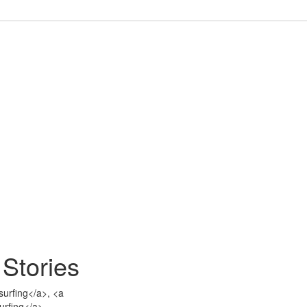
Stories
esurfing</a>, <a
surfing</a>