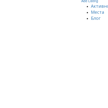
Add Listing
Активн
Места
Блог