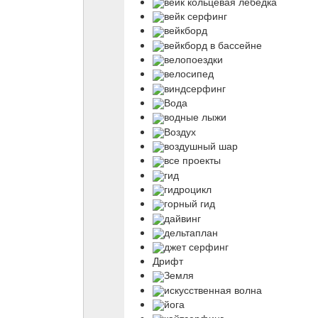
вейк кольцевая лебедка
вейк серфинг
вейкборд
вейкборд в бассейне
велопоездки
велосипед
виндсерфинг
Вода
водные лыжи
Воздух
воздушный шар
все проекты
гид
гидроцикл
горный гид
дайвинг
дельтаплан
джет серфинг
Дрифт
Земля
искусственная волна
йога