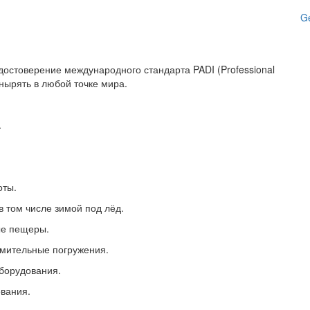
Ge
достоверение международного стандарта PADI (Professional
ь нырять в любой точке мира.
.
оты.
в том числе зимой под лёд.
ые пещеры.
омительные погружения.
борудования.
вания.