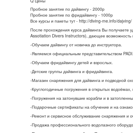
Q
Цены
Пробное занятие по дайвингу - 2000р
Пробное занятие по фридайвингу - 1000р
Все курсы и пакеты тут - http://diving-me.info/dajving/
После прохождения курса дайвинга Вы получаете у
Assotiation Divers Instructors), дающее возможност
-Обучаем дайвингу от новичка до инструктора.
-Являемся официальным представительством PADI
-Обучаем фридайвингу детей и взрослых.
-Детские группы дайвинга и фридайвинга.
-Магазин снаряжения для дайвинга и подводной ох
-Круглогодичные погружения в открытых водоёмах, 
-Погружения на затонувшие корабли и в затопленн
-Подарочные сертификаты на обучение и на ознак
-Ремонт и сервисное обслуживание снаряжения и о
-Продажа профессионального водолазного оборудо