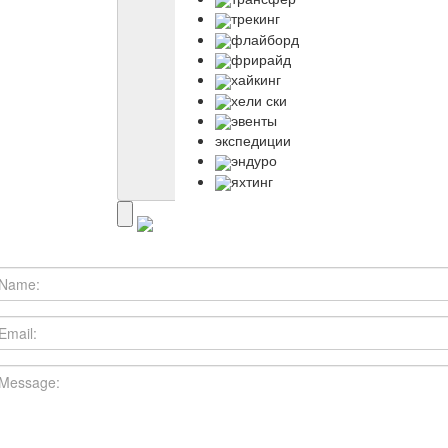
трекинг
флайборд
фрирайд
хайкинг
хели ски
эвенты
экспедиции
эндуро
яхтинг