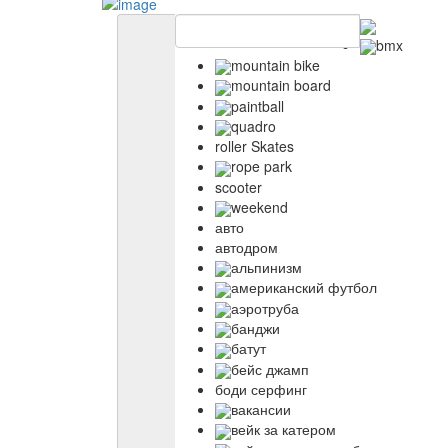
bmx
mountain bike
mountain board
paintball
quadro
roller Skates
rope park
scooter
weekend
авто
автодром
альпинизм
американский футбол
аэротруба
банджи
батут
бейс джамп
боди серфинг
вакансии
вейк за катером