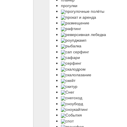
прогулки
прогулочные полёты
прокат и аренда
размещение
рафтинг
реверсивная лебедка
роупджамп
рыбалка
сап серфинг
сафари
серфинг
скалодром
скалолазание
скейт
скитур
Снег
снегоход
сноуборд
сноукайтинг
События
спот
трансфер