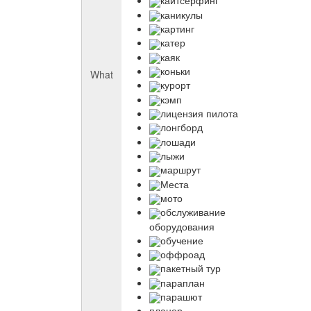
кайтсерфинг
каникулы
картинг
катер
каяк
коньки
What
курорт
кэмп
лицензия пилота
лонгборд
лошади
лыжи
маршрут
Места
мото
обслуживание
оборудования
обучение
оффроад
пакетный тур
параплан
парашют
планер