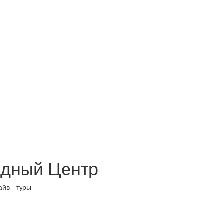
одный Центр
айв - туры