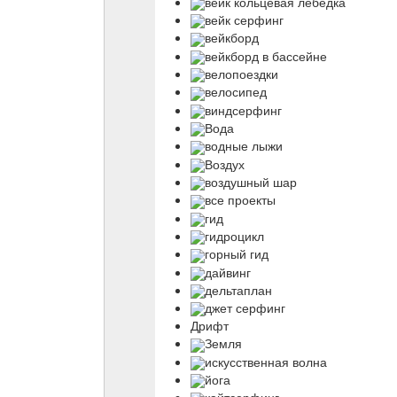
вейк кольцевая лебедка
вейк серфинг
вейкборд
вейкборд в бассейне
велопоездки
велосипед
виндсерфинг
Вода
водные лыжи
Воздух
воздушный шар
все проекты
гид
гидроцикл
горный гид
дайвинг
дельтаплан
джет серфинг
Дрифт
Земля
искусственная волна
йога