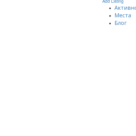
Add Listing
Активн
Места
Блог