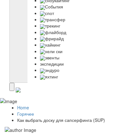
сноукайтинг
События
спот
трансфер
трекинг
флайборд
фрирайд
хайкинг
хели ски
эвенты
экспедиции
эндуро
яхтинг
Home
Горячее
Как выбрать доску для сапсерфинга (SUP)