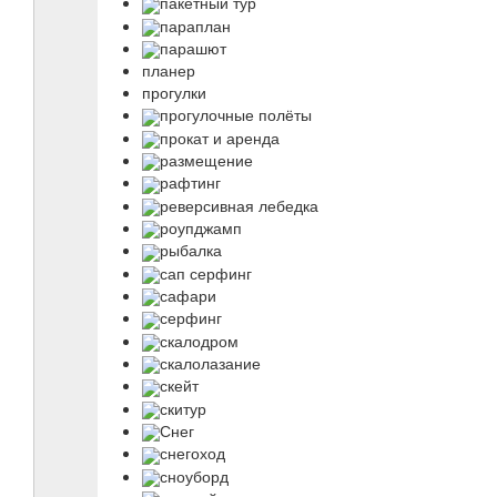
пакетный тур
параплан
парашют
планер
прогулки
прогулочные полёты
прокат и аренда
размещение
рафтинг
реверсивная лебедка
роупджамп
рыбалка
сап серфинг
сафари
серфинг
скалодром
скалолазание
скейт
скитур
Снег
снегоход
сноуборд