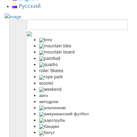
Русский
bmx
mountain bike
mountain board
paintball
quadro
roller Skates
rope park
scooter
weekend
авто
автодром
альпинизм
американский футбол
аэротруба
банджи
батут