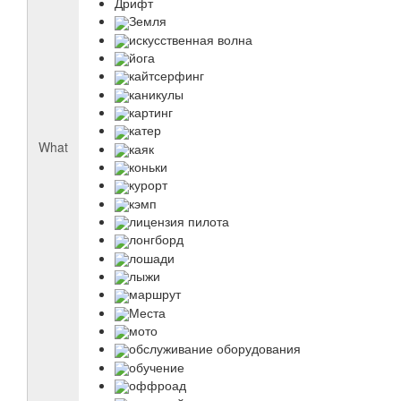
Дрифт
Земля
искусственная волна
йога
кайтсерфинг
каникулы
картинг
катер
What
каяк
коньки
курорт
кэмп
лицензия пилота
лонгборд
лошади
лыжи
маршрут
Места
мото
обслуживание оборудования
обучение
оффроад