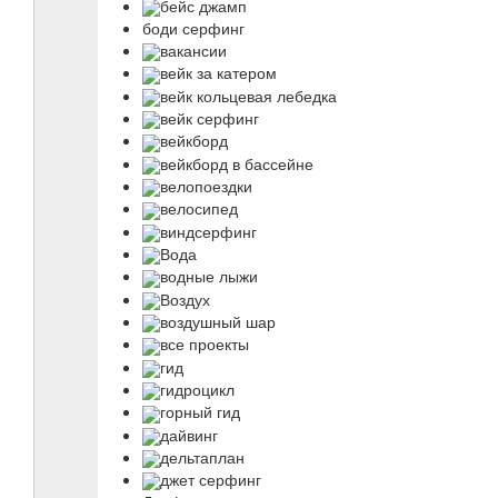
бейс джамп
боди серфинг
вакансии
вейк за катером
вейк кольцевая лебедка
вейк серфинг
вейкборд
вейкборд в бассейне
велопоездки
велосипед
виндсерфинг
Вода
водные лыжи
Воздух
воздушный шар
все проекты
гид
гидроцикл
горный гид
дайвинг
дельтаплан
джет серфинг