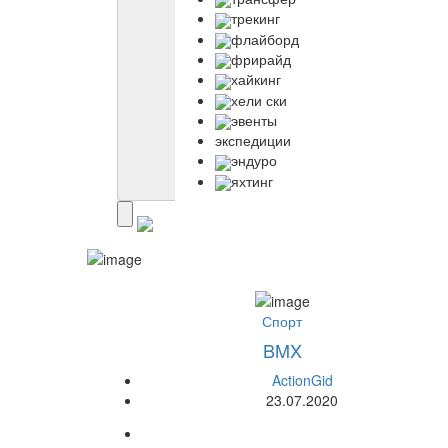
трекинг
флайборд
фрирайд
хайкинг
хели ски
эвенты
экспедиции
эндуро
яхтинг
Спорт
BMX
ActionGid
23.07.2020