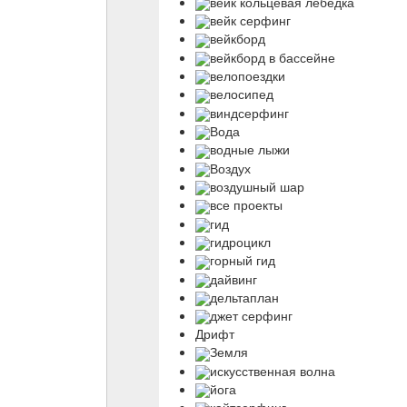
вейк кольцевая лебедка
вейк серфинг
вейкборд
вейкборд в бассейне
велопоездки
велосипед
виндсерфинг
Вода
водные лыжи
Воздух
воздушный шар
все проекты
гид
гидроцикл
горный гид
дайвинг
дельтаплан
джет серфинг
Дрифт
Земля
искусственная волна
йога