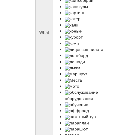
кайтсерфинг
каникулы
картинг
катер
каяк
коньки
What
курорт
кэмп
лицензия пилота
лонгборд
лошади
лыжи
маршрут
Места
мото
обслуживание
оборудования
обучение
оффроад
пакетный тур
параплан
парашют
планер