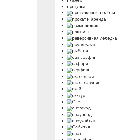
прогулки
прогулочные полёты
прокат и аренда
размещение
рафтинг
реверсивная лебедка
роупджамп
рыбалка
сап серфинг
сафари
серфинг
скалодром
скалолазание
скейт
скитур
Снег
снегоход
сноуборд
сноукайтинг
События
спот
трансфер