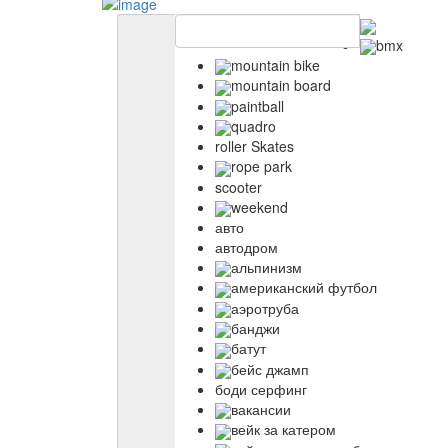
bmx
mountain bike
mountain board
paintball
quadro
roller Skates
rope park
scooter
weekend
авто
автодром
альпинизм
американский футбол
аэротруба
банджи
батут
бейс джамп
боди серфинг
вакансии
вейк за катером