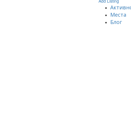
Add Listing
Активн
Места
Блог