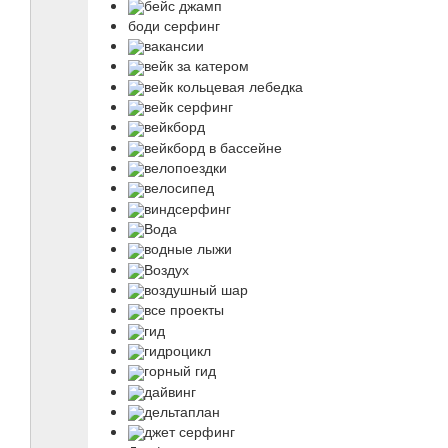
бейс джамп
боди серфинг
вакансии
вейк за катером
вейк кольцевая лебедка
вейк серфинг
вейкборд
вейкборд в бассейне
велопоездки
велосипед
виндсерфинг
Вода
водные лыжи
Воздух
воздушный шар
все проекты
гид
гидроцикл
горный гид
дайвинг
дельтаплан
джет серфинг