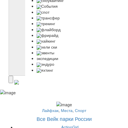
сноукайтинг
События
спот
трансфер
трекинг
флайборд
фрирайд
хайкинг
хели ски
эвенты
экспедиции
эндуро
яхтинг
Лайфхак
,
Места
,
Спорт
Все Вейк парки России
ActionGid