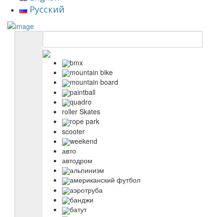
Русский
bmx
mountain bike
mountain board
paintball
quadro
roller Skates
rope park
scooter
weekend
авто
автодром
альпинизм
американский футбол
аэротруба
банджи
батут