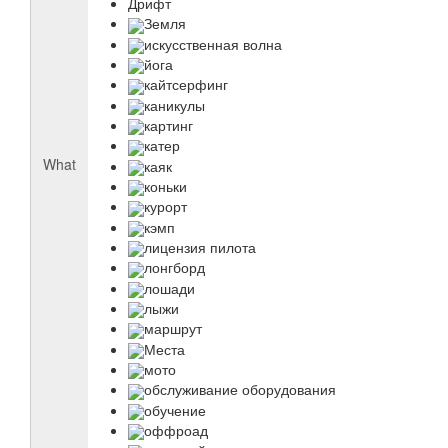
Дрифт
Земля
искусственная волна
йога
кайтсерфинг
каникулы
картинг
катер
What
каяк
коньки
курорт
кэмп
лицензия пилота
лонгборд
лошади
лыжи
маршрут
Места
мото
обслуживание оборудования
обучение
оффроад