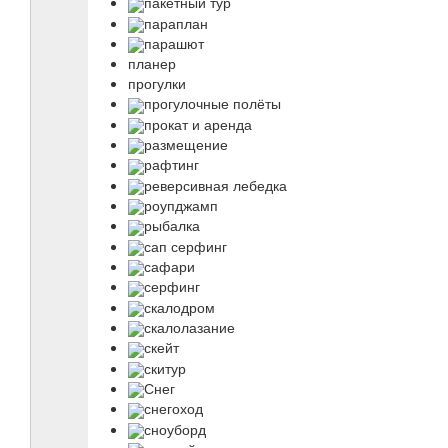
пакетный тур
параплан
парашют
планер
прогулки
прогулочные полёты
прокат и аренда
размещение
рафтинг
реверсивная лебедка
роупджамп
рыбалка
сап серфинг
сафари
серфинг
скалодром
скалолазание
скейт
скитур
Снег
снегоход
сноуборд