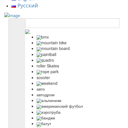
Русский
bmx
mountain bike
mountain board
paintball
quadro
roller Skates
rope park
scooter
weekend
авто
автодром
альпинизм
американский футбол
аэротруба
банджи
батут