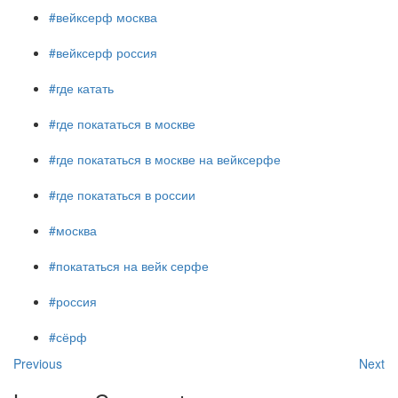
#вейксерф москва
#вейксерф россия
#где катать
#где покататься в москве
#где покататься в москве на вейксерфе
#где покататься в россии
#москва
#покататься на вейк серфе
#россия
#сёрф
Previous
Next