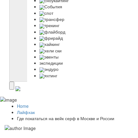
сноукайтинг
События
спот
трансфер
трекинг
флайборд
фрирайд
хайкинг
хели ски
эвенты
экспедиции
эндуро
яхтинг
Home
Лайфхак
Где покататься на вейк серф в Москве и России