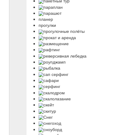
пакетный тур
параплан
парашют
планер
прогулки
прогулочные полёты
прокат и аренда
размещение
рафтинг
реверсивная лебедка
роупджамп
рыбалка
сап серфинг
сафари
серфинг
скалодром
скалолазание
скейт
скитур
Снег
снегоход
сноуборд