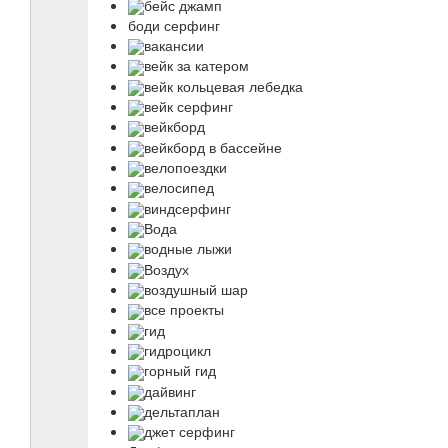
бейс джамп
боди серфинг
вакансии
вейк за катером
вейк кольцевая лебедка
вейк серфинг
вейкборд
вейкборд в бассейне
велопоездки
велосипед
виндсерфинг
Вода
водные лыжи
Воздух
воздушный шар
все проекты
гид
гидроцикл
горный гид
дайвинг
дельтаплан
джет серфинг