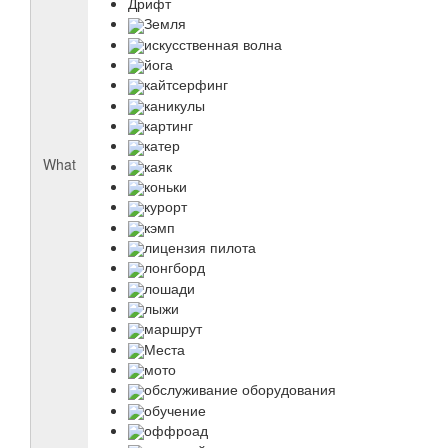
Дрифт
Земля
искусственная волна
йога
кайтсерфинг
каникулы
картинг
катер
What
каяк
коньки
курорт
кэмп
лицензия пилота
лонгборд
лошади
лыжи
маршрут
Места
мото
обслуживание оборудования
обучение
оффроад