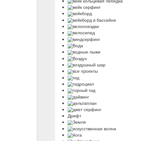
вейк кольцевая лебедка
вейк серфинг
вейкборд
вейкборд в бассейне
велопоездки
велосипед
виндсерфинг
Вода
водные лыжи
Воздух
воздушный шар
все проекты
гид
гидроцикл
горный гид
дайвинг
дельтаплан
джет серфинг
Дрифт
Земля
искусственная волна
йога