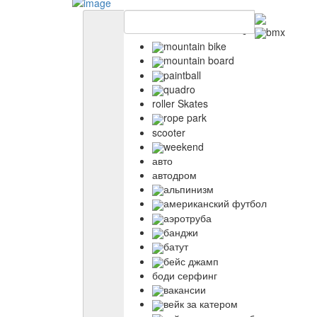
bmx
mountain bike
mountain board
paintball
quadro
roller Skates
rope park
scooter
weekend
авто
автодром
альпинизм
американский футбол
аэротруба
банджи
батут
бейс джамп
боди серфинг
вакансии
вейк за катером