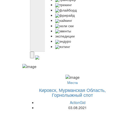
трекинг
флайборд
фрирайд
хайкинг
хели ски
эвенты
экспедиции
эндуро
яхтинг
Места
Кировск, Мурманская Область,
Горнолыжный спот
ActionGid
03.08.2021