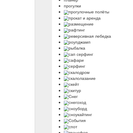
прогулки
прогулочные полёты
прокат и аренда
размещение
рафтинг
реверсивная лебедка
роупджамп
рыбалка
сап серфинг
сафари
серфинг
скалодром
скалолазание
скейт
скитур
Снег
снегоход
сноуборд
сноукайтинг
События
спот
трансфер