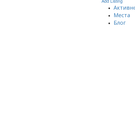
Add Listing
Активн
Места
Блог