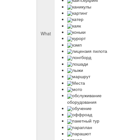
кайтсерфинг
каникулы
картинг
катер
каяк
коньки
What
курорт
кэмп
лицензия пилота
лонгборд
лошади
лыжи
маршрут
Места
мото
обслуживание
оборудования
обучение
оффроад
пакетный тур
параплан
парашют
планер