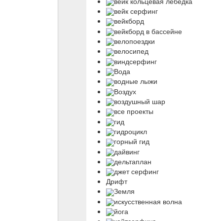
вейк кольцевая лебедка
вейк серфинг
вейкборд
вейкборд в бассейне
велопоездки
велосипед
виндсерфинг
Вода
водные лыжи
Воздух
воздушный шар
все проекты
гид
гидроцикл
горный гид
дайвинг
дельтаплан
джет серфинг
Дрифт
Земля
искусственная волна
йога