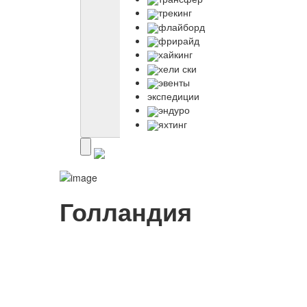
трекинг
флайборд
фрирайд
хайкинг
хели ски
эвенты
экспедиции
эндуро
яхтинг
Голландия