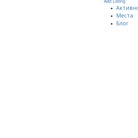
Add Listing
Активн
Места
Блог