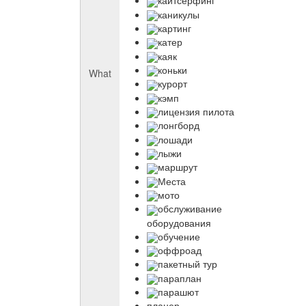
кайтсерфинг
каникулы
картинг
катер
каяк
коньки
What
курорт
кэмп
лицензия пилота
лонгборд
лошади
лыжи
маршрут
Места
мото
обслуживание
оборудования
обучение
оффроад
пакетный тур
параплан
парашют
планер