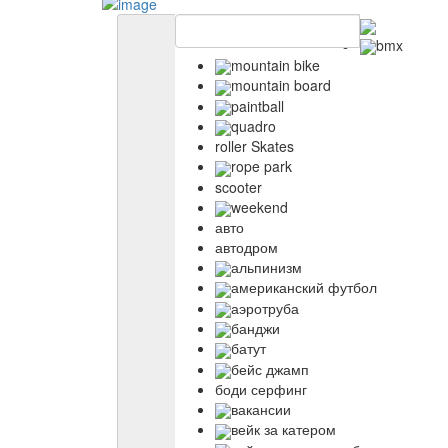
bmx
mountain bike
mountain board
paintball
quadro
roller Skates
rope park
scooter
weekend
авто
автодром
альпинизм
американский футбол
аэротруба
банджи
батут
бейс джамп
боди серфинг
вакансии
вейк за катером