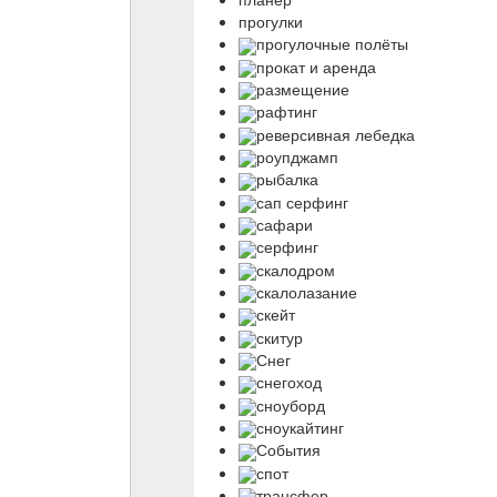
прогулки
прогулочные полёты
прокат и аренда
размещение
рафтинг
реверсивная лебедка
роупджамп
рыбалка
сап серфинг
сафари
серфинг
скалодром
скалолазание
скейт
скитур
Снег
снегоход
сноуборд
сноукайтинг
События
спот
трансфер