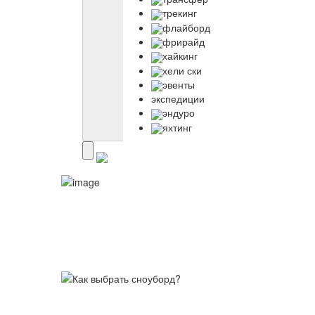
трекинг
флайборд
фрирайд
хайкинг
хели ски
эвенты
экспедиции
эндуро
яхтинг