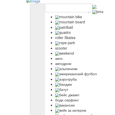
bmx
mountain bike
mountain board
paintball
quadro
roller Skates
rope park
scooter
weekend
авто
автодром
альпинизм
американский футбол
аэротруба
банджи
батут
бейс джамп
боди серфинг
вакансии
вейк за катером