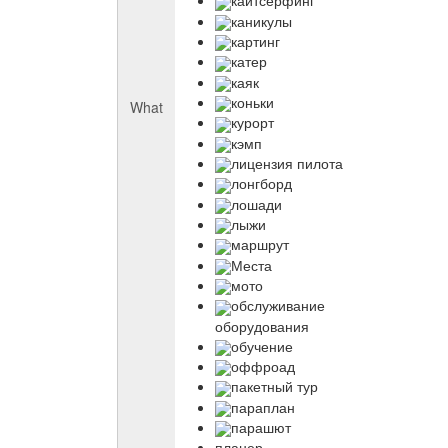
кайтсерфинг
каникулы
картинг
катер
каяк
коньки
What
курорт
кэмп
лицензия пилота
лонгборд
лошади
лыжи
маршрут
Места
мото
обслуживание
оборудования
обучение
оффроад
пакетный тур
параплан
парашют
планер