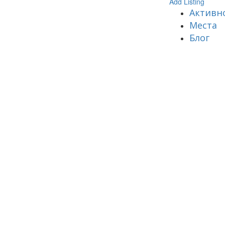
Add Listing
Активн
Места
Блог