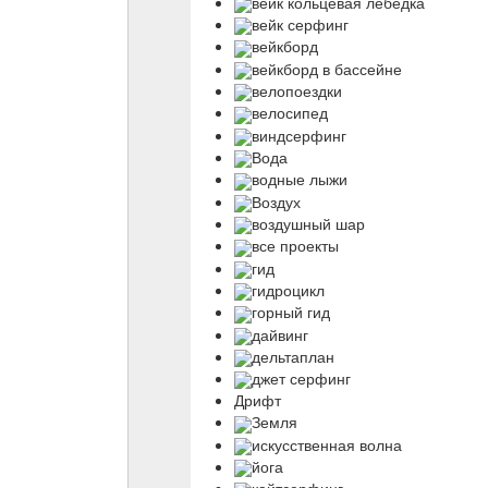
вейк кольцевая лебедка
вейк серфинг
вейкборд
вейкборд в бассейне
велопоездки
велосипед
виндсерфинг
Вода
водные лыжи
Воздух
воздушный шар
все проекты
гид
гидроцикл
горный гид
дайвинг
дельтаплан
джет серфинг
Дрифт
Земля
искусственная волна
йога