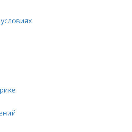
 условиях
ерике
лений