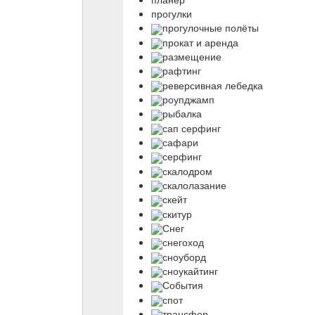
прогулки
прогулочные полёты
прокат и аренда
размещение
рафтинг
реверсивная лебедка
роупджамп
рыбалка
сап серфинг
сафари
серфинг
скалодром
скалолазание
скейт
скитур
Снег
снегоход
сноуборд
сноукайтинг
События
спот
трансфер