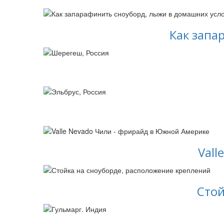
Как запа
Vall
Стой