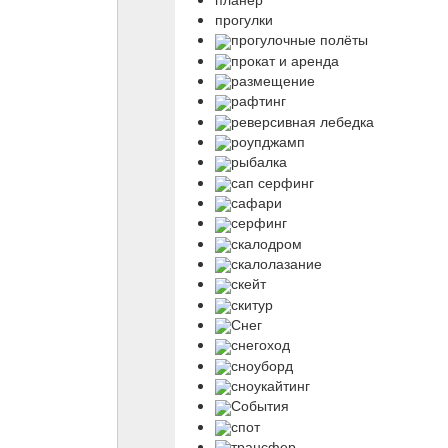
прогулки
прогулочные полёты
прокат и аренда
размещение
рафтинг
реверсивная лебедка
роупджамп
рыбалка
сап серфинг
сафари
серфинг
скалодром
скалолазание
скейт
скитур
Снег
снегоход
сноуборд
сноукайтинг
События
спот
трансфер