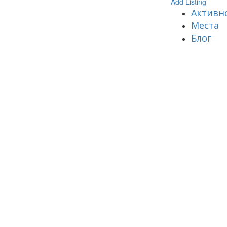
Add Listing
Активн
Места
Блог