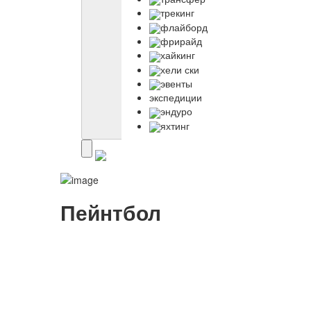
трекинг
флайборд
фрирайд
хайкинг
хели ски
эвенты
экспедиции
эндуро
яхтинг
Пейнтбол