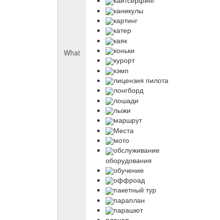
кайтсерфинг
каникулы
картинг
катер
каяк
коньки
What
курорт
кэмп
лицензия пилота
лонгборд
лошади
лыжи
маршрут
Места
мото
обслуживание
оборудования
обучение
оффроад
пакетный тур
параплан
парашют
планер