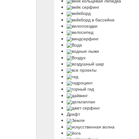
вейк кольцевая лебедка
вейк серфинг
вейкборд
вейкборд в бассейне
велопоездки
велосипед
виндсерфинг
Вода
водные лыжи
Воздух
воздушный шар
все проекты
гид
гидроцикл
горный гид
дайвинг
дельтаплан
джет серфинг
Дрифт
Земля
искусственная волна
йога