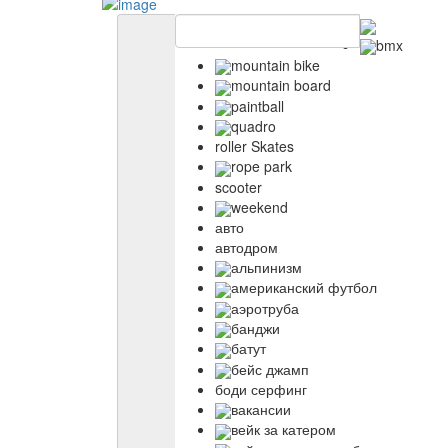
bmx
mountain bike
mountain board
paintball
quadro
roller Skates
rope park
scooter
weekend
авто
автодром
альпинизм
американский футбол
аэротруба
банджи
батут
бейс джамп
боди серфинг
вакансии
вейк за катером