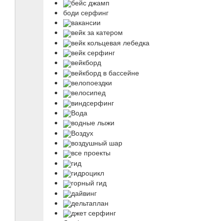
бейс джамп
боди серфинг
вакансии
вейк за катером
вейк кольцевая лебедка
вейк серфинг
вейкборд
вейкборд в бассейне
велопоездки
велосипед
виндсерфинг
Вода
водные лыжи
Воздух
воздушный шар
все проекты
гид
гидроцикл
горный гид
дайвинг
дельтаплан
джет серфинг