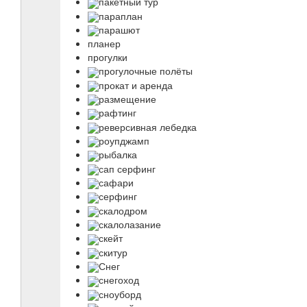
пакетный тур
параплан
парашют
планер
прогулки
прогулочные полёты
прокат и аренда
размещение
рафтинг
реверсивная лебедка
роупджамп
рыбалка
сап серфинг
сафари
серфинг
скалодром
скалолазание
скейт
скитур
Снег
снегоход
сноуборд