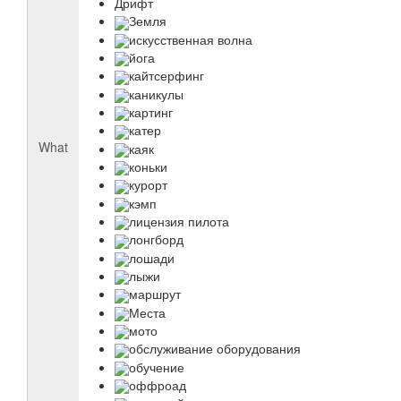
Дрифт
Земля
искусственная волна
йога
кайтсерфинг
каникулы
картинг
катер
What
каяк
коньки
курорт
кэмп
лицензия пилота
лонгборд
лошади
лыжи
маршрут
Места
мото
обслуживание оборудования
обучение
оффроад