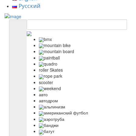
Русский
bmx
mountain bike
mountain board
paintball
quadro
roller Skates
rope park
scooter
weekend
авто
автодром
альпинизм
американский футбол
аэротруба
банджи
батут