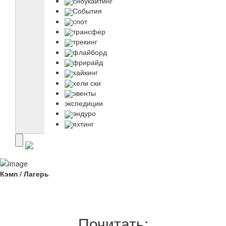
сноукайтинг
События
спот
трансфер
трекинг
флайборд
фрирайд
хайкинг
хели ски
эвенты
экспедиции
эндуро
яхтинг
Кэмп / Лагерь
Почитать: