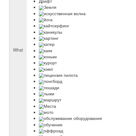
Дрифт
Земля
искусственная волна
йога
кайтсерфинг
каникулы
картинг
катер
What
каяк
коньки
курорт
кэмп
лицензия пилота
лонгборд
лошади
лыжи
маршрут
Места
мото
обслуживание оборудования
обучение
оффроад