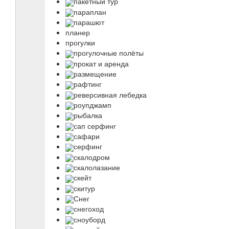
пакетный тур
параплан
парашют
планер
прогулки
прогулочные полёты
прокат и аренда
размещение
рафтинг
реверсивная лебедка
роупджамп
рыбалка
сап серфинг
сафари
серфинг
скалодром
скалолазание
скейт
скитур
Снег
снегоход
сноуборд