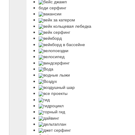
бейс джамп
боди серфинг
вакансии
вейк за катером
вейк кольцевая лебедка
вейк серфинг
вейкборд
вейкборд в бассейне
велопоездки
велосипед
виндсерфинг
Вода
водные лыжи
Воздух
воздушный шар
все проекты
гид
гидроцикл
горный гид
дайвинг
дельтаплан
джет серфинг