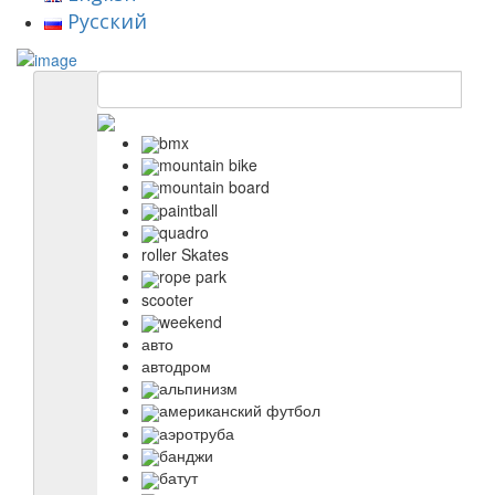
Русский
bmx
mountain bike
mountain board
paintball
quadro
roller Skates
rope park
scooter
weekend
авто
автодром
альпинизм
американский футбол
аэротруба
банджи
батут