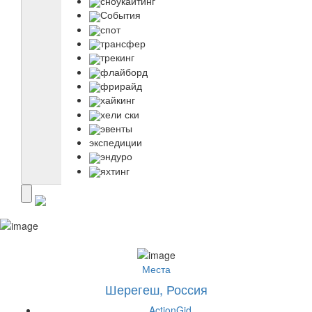
сноукайтинг
События
спот
трансфер
трекинг
флайборд
фрирайд
хайкинг
хели ски
эвенты
экспедиции
эндуро
яхтинг
Места
Шерегеш, Россия
ActionGid