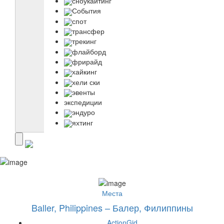
сноукайтинг
События
спот
трансфер
трекинг
флайборд
фрирайд
хайкинг
хели ски
эвенты
экспедиции
эндуро
яхтинг
Места
Baller, Philippines – Балер, Филиппины
ActionGid