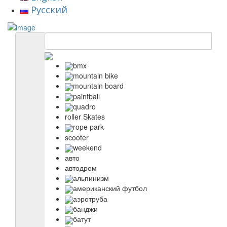
Русский
bmx
mountain bike
mountain board
paintball
quadro
roller Skates
rope park
scooter
weekend
авто
автодром
альпинизм
американский футбол
аэротруба
банджи
батут