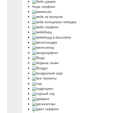
бейс джамп
боди серфинг
вакансии
вейк за катером
вейк кольцевая лебедка
вейк серфинг
вейкборд
вейкборд в бассейне
велопоездки
велосипед
виндсерфинг
Вода
водные лыжи
Воздух
воздушный шар
все проекты
гид
гидроцикл
горный гид
дайвинг
дельтаплан
джет серфинг