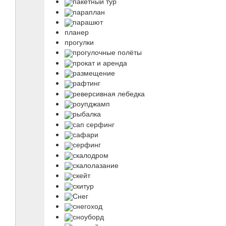
пакетный тур
параплан
парашют
планер
прогулки
прогулочные полёты
прокат и аренда
размещение
рафтинг
реверсивная лебедка
роупджамп
рыбалка
сап серфинг
сафари
серфинг
скалодром
скалолазание
скейт
скитур
Снег
снегоход
сноуборд