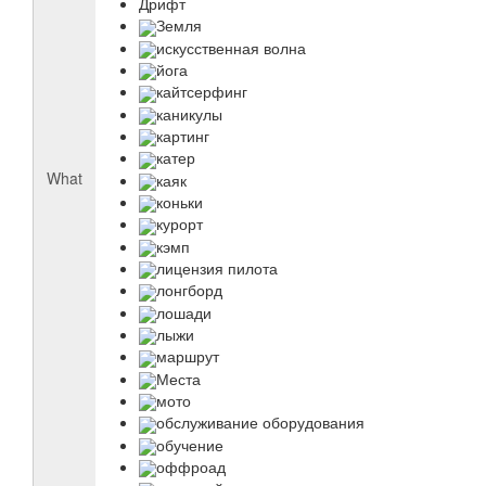
Дрифт
Земля
искусственная волна
йога
кайтсерфинг
каникулы
картинг
катер
What
каяк
коньки
курорт
кэмп
лицензия пилота
лонгборд
лошади
лыжи
маршрут
Места
мото
обслуживание оборудования
обучение
оффроад